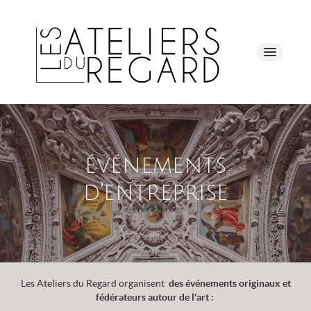
Accueil
événements
Notre démarche
d'entreprise
Qui sommes-nous ?
Nos prestations
Les Ateliers du Regard organisent
des événements originaux et
A propos
fédérateurs autour de l'art :