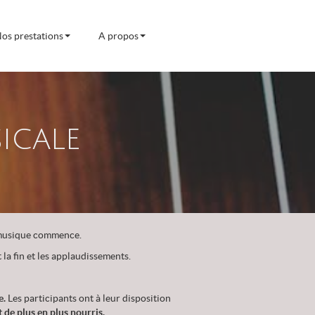
os prestations
A propos
icale
a musique commence.
 la fin et les applaudissements.
e.
Les participants ont à leur disposition
 de plus en plus nourris.