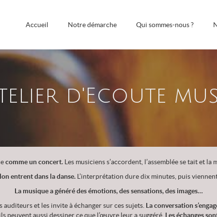
Accueil
Notre démarche
Qui sommes-nous ?
N
telier d'Ecoute mus
ce
comme un concert.
Les musiciens s’accordent, l’assemblée se tait et l
iolon entrent dans la danse.
L’interprétation dure dix minutes, puis viennent
La musique a généré des émotions, des sensations, des images…
 auditeurs et les invite à échanger sur ces sujets.
La conversation s’engag
ils peuvent aussi dessiner ce que l’œuvre leur a suggéré.
Les échanges sont