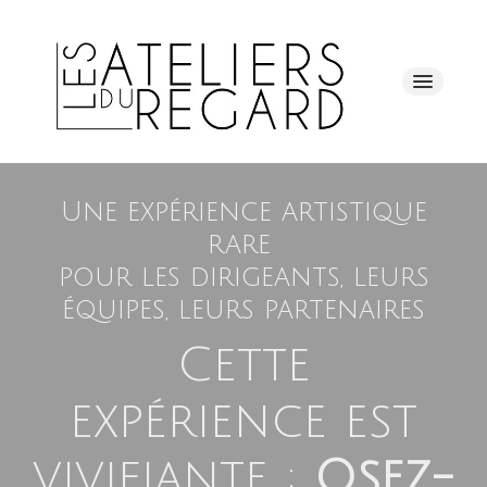
Accueil
Une expérience artistique
rare
Notre démarche
pour les dirigeants, leurs
équipes, leurs partenaires
Qui sommes-nous ?
Cette
Nos prestations
expérience est
vivifiante :
Osez-
A propos